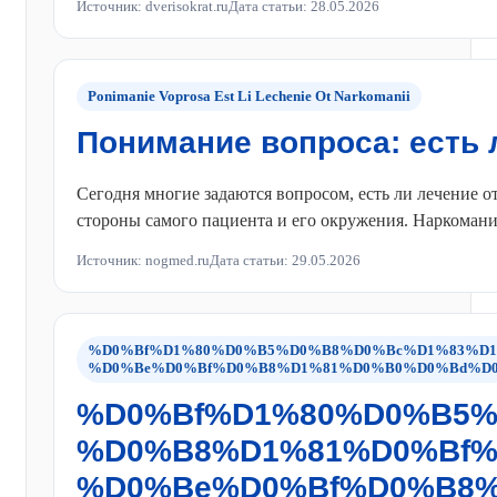
Источник: dverisokrat.ru
Дата статьи: 28.05.2026
Ponimanie Voprosa Est Li Lechenie Ot Narkomanii
Понимание вопроса: есть 
Сегодня многие задаются вопросом, есть ли лечение 
стороны самого пациента и его окружения. Наркомани
Источник: nogmed.ru
Дата статьи: 29.05.2026
%D0%Bf%D1%80%D0%B5%D0%B8%D0%Bc%D1%83%D
%D0%Be%D0%Bf%D0%B8%D1%81%D0%B0%D0%Bd%D
%D0%Bf%D1%80%D0%B5
%D0%B8%D1%81%D0%Bf
%D0%Be%D0%Bf%D0%B8