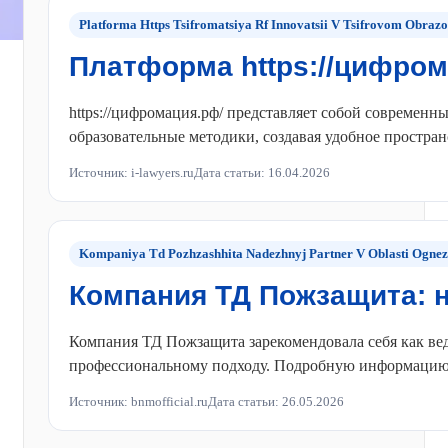
Platforma Https Tsifromatsiya Rf Innovatsii V Tsifrovom Obrazo
Платформа https://цифром
https://цифромация.рф/ представляет собой современ
образовательные методики, создавая удобное простра
Источник: i-lawyers.ru
Дата статьи: 16.04.2026
Kompaniya Td Pozhzashhita Nadezhnyj Partner V Oblasti Ognez
Компания ТД Пожзащита: 
Компания ТД Пожзащита зарекомендовала себя как вед
профессиональному подходу. Подробную информацию о
Источник: bnmofficial.ru
Дата статьи: 26.05.2026