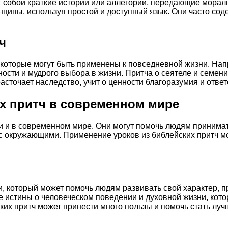
 собой краткие истории или аллегории, передающие морал
ципы, используя простой и доступный язык. Они часто сод
ч
 которые могут быть применены к повседневной жизни. Нап
ьности и мудрого выбора в жизни. Притча о сеятеле и семе
асточает наследство, учит о ценности благоразумия и ответ
х притч в современном мире
ми и в современном мире. Они могут помочь людям принима
 с окружающими. Применение уроков из библейских притч м
, который может помочь людям развивать свой характер, 
е истины о человеческом поведении и духовной жизни, кот
ких притч может принести много пользы и помочь стать лу