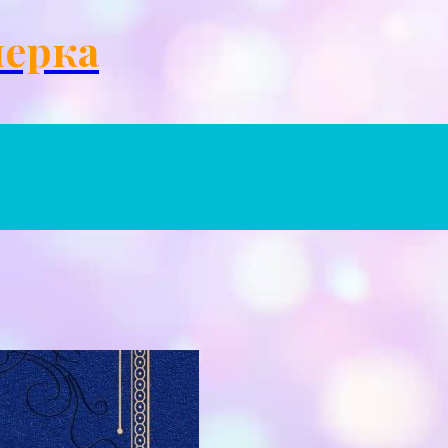
Menu
черка