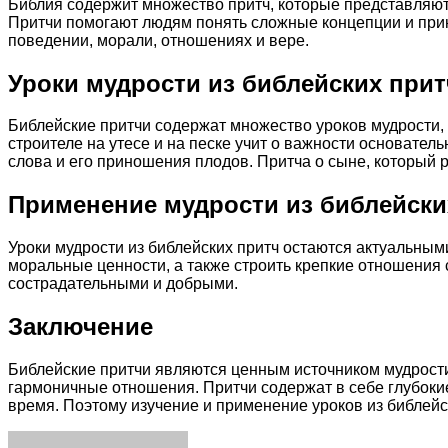
Библия содержит множество притч, которые представляют
Притчи помогают людям понять сложные концепции и прин
поведении, морали, отношениях и вере.
Уроки мудрости из библейских прит
Библейские притчи содержат множество уроков мудрости,
строителе на утесе и на песке учит о важности основател
слова и его приношения плодов. Притча о сыне, который р
Применение мудрости из библейски
Уроки мудрости из библейских притч остаются актуальны
моральные ценности, а также строить крепкие отношения
сострадательными и добрыми.
Заключение
Библейские притчи являются ценным источником мудрости
гармоничные отношения. Притчи содержат в себе глубоки
время. Поэтому изучение и применение уроков из библейс
Facebook
Twitter
LinkedIn
Tumblr
Pinterest
Reddit
VKontakte
Odnoklassniki
Skype
WhatsApp
Telegram
Viber
Share
Print