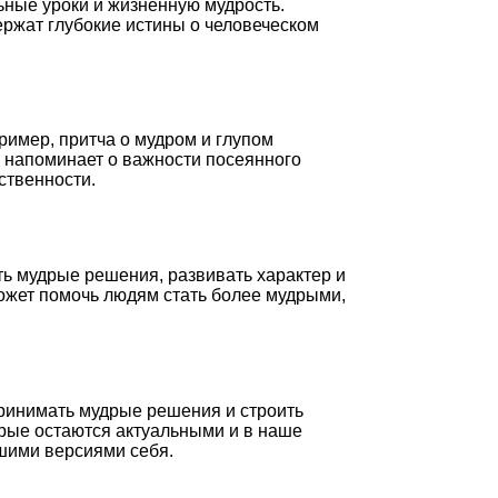
ьные уроки и жизненную мудрость.
ержат глубокие истины о человеческом
ример, притча о мудром и глупом
ни напоминает о важности посеянного
ственности.
ть мудрые решения, развивать характер и
ожет помочь людям стать более мудрыми,
принимать мудрые решения и строить
орые остаются актуальными и в наше
чшими версиями себя.