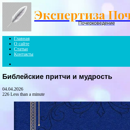
Экспертиза По
Почерковедение
Главная
О сайте
Статьи
Контакты
Search
for
Библейские притчи и мудрость
04.04.2026
226
Less than a minute